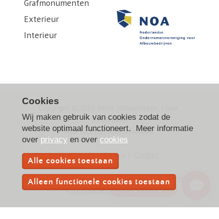
Grafmonumenten
Exterieur
Interieur
Cookies
Copyright ©2026 Boot Natuursteen, Lisse,
Wij maken gebruik van cookies zodat de
Nederland.
website optimaal functioneert. Meer informatie
Alle rechten voorbehouden
over
privacy
en over
cookies
Vacatures
|
Privacy
|
Cookies
Alle cookies toestaan
Algemene voorwaarden Grafwerken
|
Algemene
Alleen functionele cookies toestaan
Hulp nodig?
voorwaarden Bouwwerken