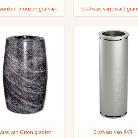
zonken bronzen grafvaas
Grafvaas van zwart gran
Vaas van Orion graniet
Grafvaas van RVS