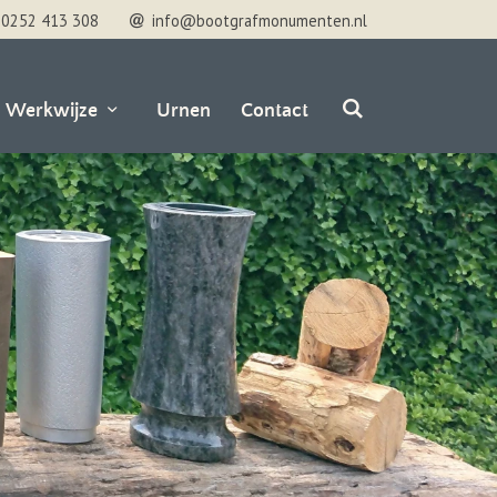
0252 413 308
info@bootgrafmonumenten.nl
Werkwijze
Urnen
Contact