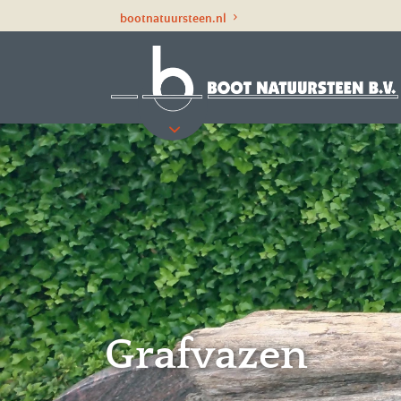
bootnatuursteen.nl
Grafvazen