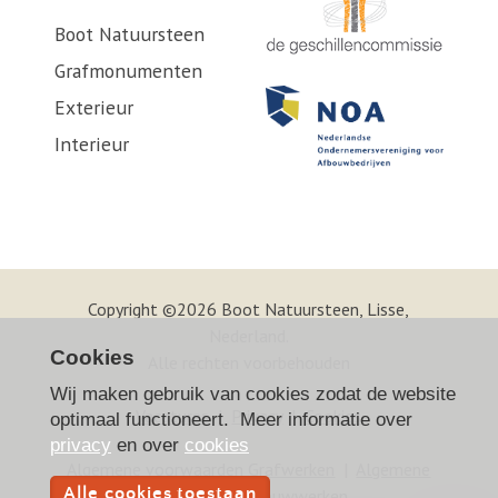
Boot Natuursteen
Grafmonumenten
Exterieur
Interieur
Copyright ©2026 Boot Natuursteen, Lisse,
Nederland.
Cookies
Alle rechten voorbehouden
Wij maken gebruik van cookies zodat de website
Vacatures
|
Privacy
|
Cookies
optimaal functioneert. Meer informatie over
privacy
en over
cookies
Algemene voorwaarden Grafwerken
|
Algemene
Alle cookies toestaan
voorwaarden Bouwwerken