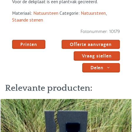
Voor de dekplaat is een plantvak gecreëerd.
Materiaal:
Natuursteen
Categorie:
Natuursteen
,
Staande stenen
Fotonummer:
10179
Printen
Offerte aanvragen
Vraag stellen
Delen
Relevante producten: