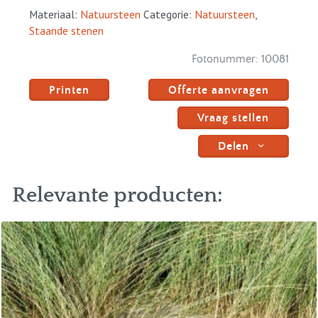
Materiaal:
Natuursteen
Categorie:
Natuursteen
,
Staande stenen
Fotonummer:
10081
Printen
Offerte aanvragen
Vraag stellen
Delen
Relevante producten: