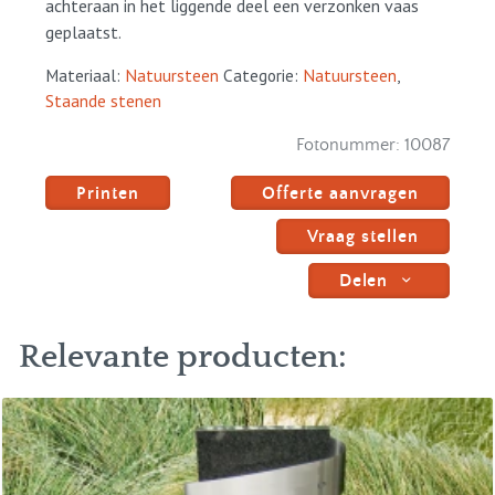
achteraan in het liggende deel een verzonken vaas
geplaatst.
Materiaal:
Natuursteen
Categorie:
Natuursteen
,
Staande stenen
Fotonummer:
10087
Printen
Offerte aanvragen
Vraag stellen
Delen
Relevante producten: