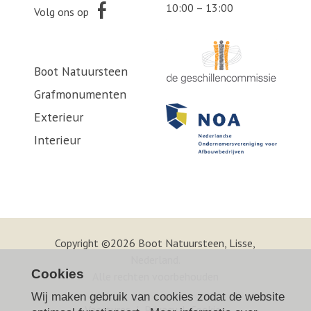
10:00 – 13:00
Volg ons op
Boot Natuursteen
Grafmonumenten
Exterieur
Interieur
Copyright ©2026 Boot Natuursteen, Lisse,
Nederland.
Cookies
Alle rechten voorbehouden
Wij maken gebruik van cookies zodat de website
Vacatures
|
Privacy
|
Cookies