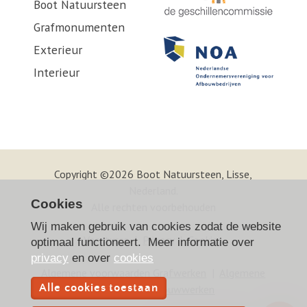
Boot Natuursteen
Grafmonumenten
Exterieur
Interieur
Copyright ©2026 Boot Natuursteen, Lisse,
Nederland.
Cookies
Alle rechten voorbehouden
Wij maken gebruik van cookies zodat de website
Vacatures
|
Privacy
|
Cookies
optimaal functioneert. Meer informatie over
privacy
en over
cookies
Algemene voorwaarden Grafwerken
|
Algemene
Alle cookies toestaan
voorwaarden Bouwwerken