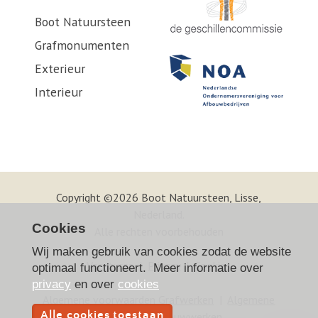
Boot Natuursteen
Grafmonumenten
Exterieur
Interieur
Copyright ©2026 Boot Natuursteen, Lisse,
Nederland.
Cookies
Alle rechten voorbehouden
Wij maken gebruik van cookies zodat de website
Vacatures
|
Privacy
|
Cookies
optimaal functioneert. Meer informatie over
privacy
en over
cookies
Algemene voorwaarden Grafwerken
|
Algemene
Alle cookies toestaan
voorwaarden Bouwwerken